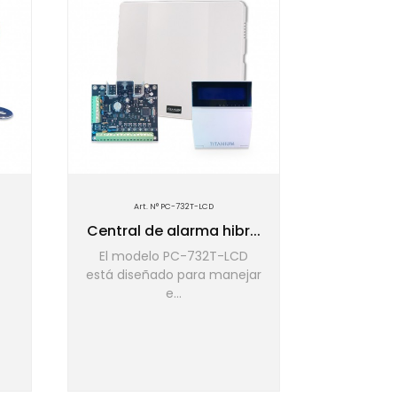
Art. N° PC-732T-LCD
Art.
Central de alarma hibr...
Central 
El modelo PC-732T-LCD
El Pan
está diseñado para manejar
diseñad
e...