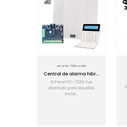
-LCD
Art. N° PC-732G-LCDRF
a hibr...
Central de alarma hibr...
32T-LCD
El Panel PC-732G fue
S
ra manejar
diseñado para aquellas
instal...