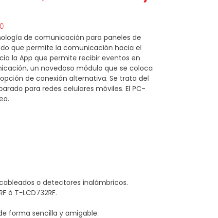
00
cnología de comunicación para paneles de
ado que permite la comunicación hacia el
a la App que permite recibir eventos en
nicación, un novedoso módulo que se coloca
pción de conexión alternativa. Se trata del
arado para redes celulares móviles. El PC-
eo.
 cableados o detectores inalámbricos.
0RF ó T-LCD732RF.
de forma sencilla y amigable.