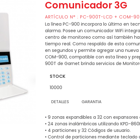
Comunicador 3G
ARTÍCULO N° : PC-900T-LCD + COM-9
La línea PC-900 incorpora lo último en te
alarma. Posee un comunicador WiFi integr
centro de monitoreo como así también haci
tiempo real. Como respaldo de esta comu
en segundos y permite agregar una nueva o
COM-900, compatible con esta línea y prep
900T de Garnet brinda servicios de Monitor
STOCK
10000
DETALLES
GARANTIA
• 9 zonas expandibles a 32 con expansores
• 24 zonas inalámbricas utilizando KPD-86
• 4 particiones y 32 Códigos de usuario.
• Control de particiones mediante teclado 