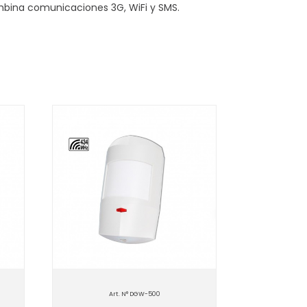
ina comunicaciones 3G, WiFi y SMS.
Art. N° DGW-500
Art. N° Kit