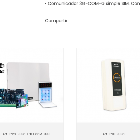
• Comunicador 3G-COM-G simple SIM. Comb
Compartir
Art. N° PC-900G-LED + COM-900
Art. N° BL-900G