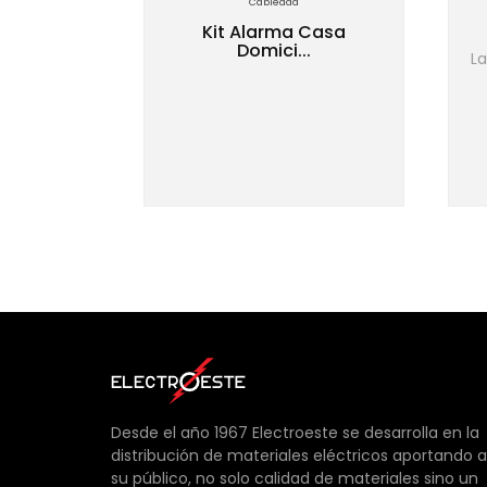
Cableada
ojo pa...
Kit Alarma Casa
or de
Domici...
La
frarrojo
..
Desde el año 1967 Electroeste se desarrolla en la
distribución de materiales eléctricos aportando a
su público, no solo calidad de materiales sino un