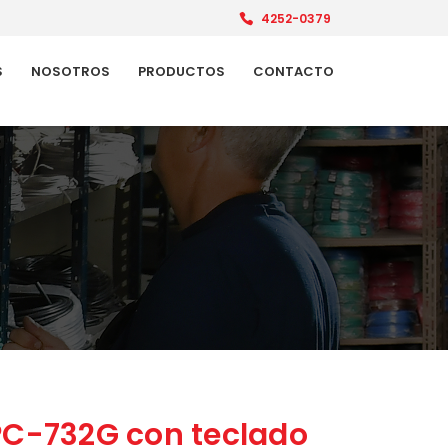
4252-0379
S
NOSOTROS
PRODUCTOS
CONTACTO
C-732G con teclado