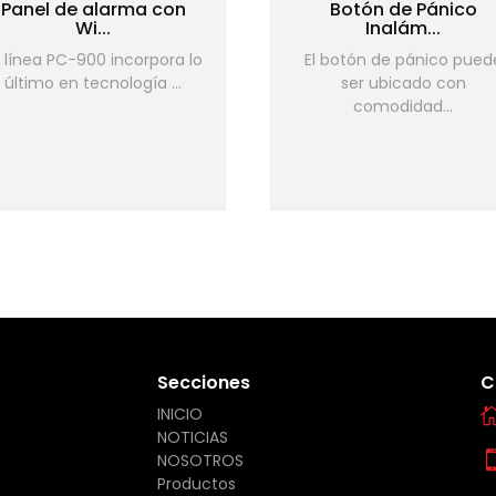
Panel de alarma con
Botón de Pánico
Wi...
Inalám...
 línea PC-900 incorpora lo
El botón de pánico pued
último en tecnología ...
ser ubicado con
comodidad...
Secciones
C
INICIO
NOTICIAS
NOSOTROS
Productos